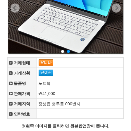
거래형태
거래상황
물품명
노트북
판매가격
￦41,000
거래지역
장성읍 충무동 000번지
연락번호
로그인이 필요합니다.
※왼쪽 이미지를 클릭하면 원본팝업창이 뜹니다.