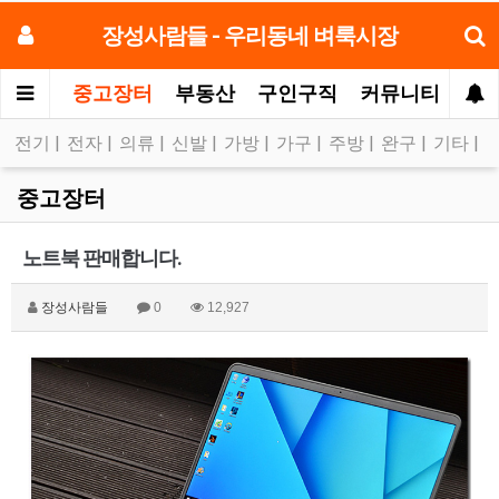
장성사람들 - 우리동네 벼룩시장
중고장터
부동산
구인구직
커뮤니티
모
전기
|
전자
|
의류
|
신발
|
가방
|
가구
|
주방
|
완구
|
기타
|
중고장터
노트북 판매합니다.
장성사람들
0
12,927