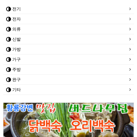
전기
전자
의류
신발
가방
가구
주방
완구
기타