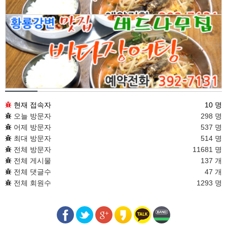
접속통계
현재 접속자
10 명
오늘 방문자
298 명
어제 방문자
537 명
최대 방문자
514 명
전체 방문자
11681 명
전체 게시물
137 개
전체 댓글수
47 개
전체 회원수
1293 명