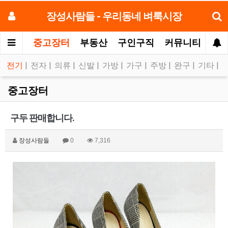
장성사람들 - 우리동네 벼룩시장
중고장터
부동산
구인구직
커뮤니티
모
전기
|
전자
|
의류
|
신발
|
가방
|
가구
|
주방
|
완구
|
기타
|
중고장터
구두 판매합니다.
장성사람들
0
7,316