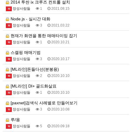
2014 투싼 ix 크루즈 컨트롤 설치
장성사람들
1
2021.08.15
M
Node.js - 실시간 대화
장성사람들
3
2021.03.22
M
현재가 화면을 통한 매매타이밍 잡기
장성사람들
1
2020.10.21
M
스캘핑 매매기법
장성사람들
3
2020.10.17
M
[ML라인]돈들다선(분봉용)
장성사람들
2
2020.10.10
M
[ML라인] DI+ 골드화살표
장성사람들
1
2020.10.10
M
[paxnet]검색식 사례별로 만들어보기
장성사람들
3
2020.10.08
M
루/용
장성사람들
5
2020.09.18
M