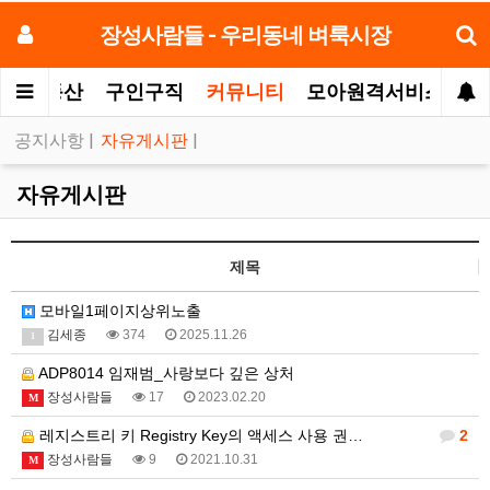
장성사람들 - 우리동네 벼룩시장
터
부동산
구인구직
커뮤니티
모아원격서비스
공지사항
|
자유게시판
|
자유게시판
제목
모바일1페이지상위노출
김세종
374
2025.11.26
1
ADP8014 임재범_사랑보다 깊은 상처
장성사람들
17
2023.02.20
M
레지스트리 키 Registry Key의 액세스 사용 권…
2
장성사람들
9
2021.10.31
M