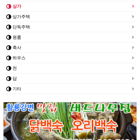
상가
상가주택
단독주택
원룸
축사
하우스
전
답
기타