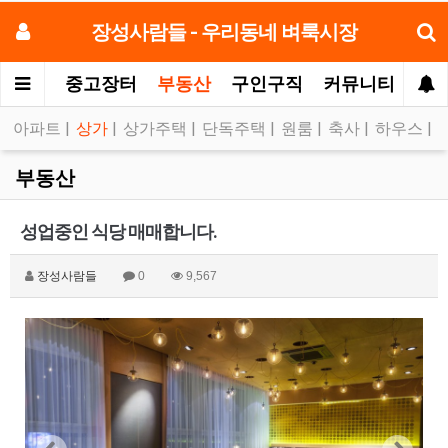
장성사람들 - 우리동네 벼룩시장
중고장터
부동산
구인구직
커뮤니티
모
아파트
|
상가
|
상가주택
|
단독주택
|
원룸
|
축사
|
하우스
|
부동산
성업중인 식당 매매합니다.
장성사람들
0
9,567