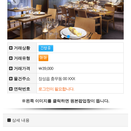
거래상황
거래유형
거래가격
￦39,000
물건주소
장성읍 충무동 00 XXX
연락번호
※왼쪽 이미지를 클릭하면 원본팝업창이 뜹니다.
상세 내용